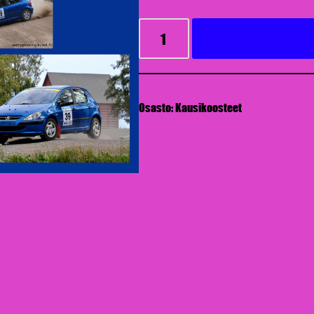
Osasto:
Kausikoosteet