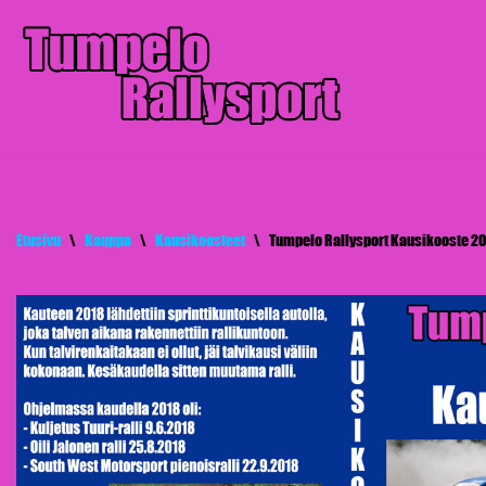
Siirry
suoraan
sisältöön
Etusivu
\
Kauppa
\
Kausikoosteet
\
Tumpelo Rallysport Kausikooste 2