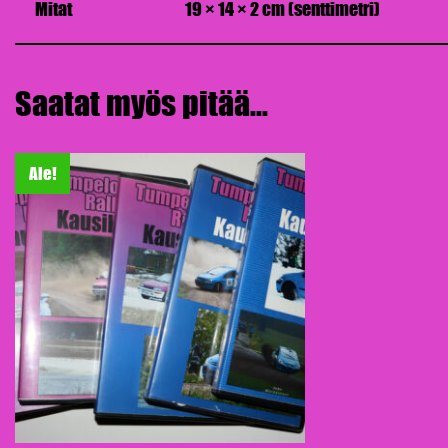
Mitat
19 × 14 × 2 cm (senttimetri)
Saatat myös pitää...
Ale!