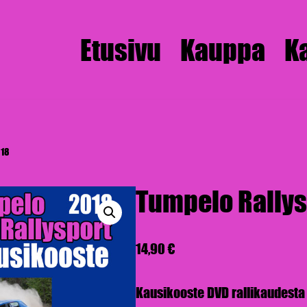
Etusivu
Kauppa
K
018
Tumpelo Rallys
14,90
€
Kausikooste DVD rallikaudesta 