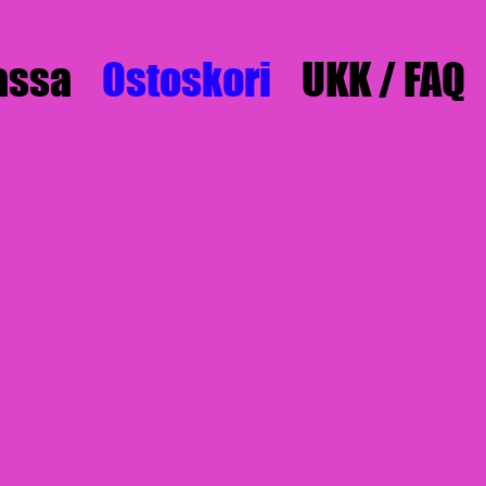
assa
Ostoskori
UKK / FAQ