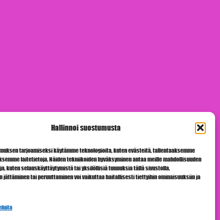
Hallinnoi suostumusta
uksen tarjoamiseksi käytämme teknologioita, kuten evästeitä, tallentaaksemme
äksemme laitetietoja. Näiden tekniikoiden hyväksyminen antaa meille mahdollisuuden
oja, kuten selauskäyttäytymistä tai yksilöllisiä tunnuksia tällä sivustolla.
ättäminen tai peruuttaminen voi vaikuttaa haitallisesti tiettyihin ominaisuuksiin ja
eluita