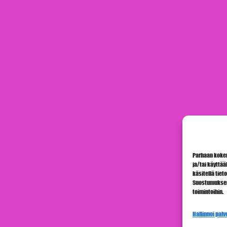
Parhaan kokem
ja/tai käyttä
käsitellä tiet
Suostumuksen j
toimintoihin.
Hallinnoi palv