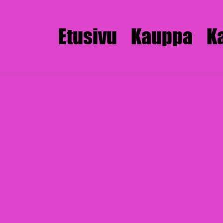
Etusivu
Kauppa
K