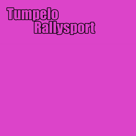
Siirry
suoraan
sisältöön