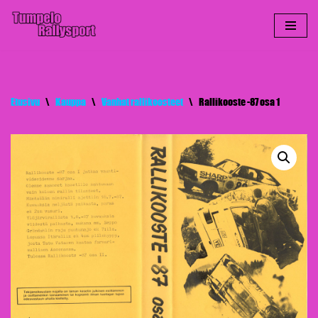
Siirry
suoraan
sisältöön
Etusivu
\
Kauppa
\
Vanhat rallikoosteet
\
Rallikooste -87 osa 1