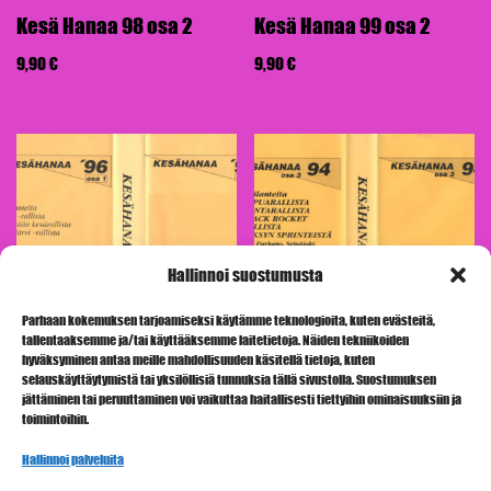
Kesä Hanaa 98 osa 2
Kesä Hanaa 99 osa 2
9,90
€
9,90
€
Hallinnoi suostumusta
Parhaan kokemuksen tarjoamiseksi käytämme teknologioita, kuten evästeitä,
tallentaaksemme ja/tai käyttääksemme laitetietoja. Näiden tekniikoiden
hyväksyminen antaa meille mahdollisuuden käsitellä tietoja, kuten
Kesä Hanaa 96 osa 1
Kesä Hanaa 94 osa 3
selauskäyttäytymistä tai yksilöllisiä tunnuksia tällä sivustolla. Suostumuksen
jättäminen tai peruuttaminen voi vaikuttaa haitallisesti tiettyihin ominaisuuksiin ja
9,90
€
9,90
€
toimintoihin.
Hallinnoi palveluita